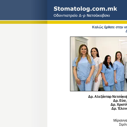
Καλώς ήρθατε στην ισ
Δρ. Αλεξάνταρ Νετσάκο
Δρ. Εύα
Δρ. Χριστ
Δρ. Έλεν
Μίριανν
Σιμό