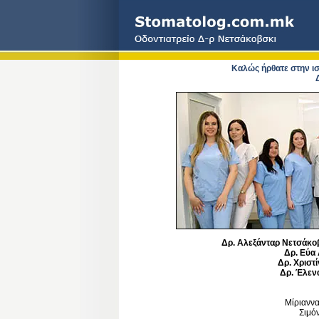
Καλώς ήρθατε στην ισ
Δρ. Αλεξάνταρ Νετσάκο
Δρ. Εύα
Δρ. Χριστ
Δρ. Έλεν
Μίριανν
Σιμό