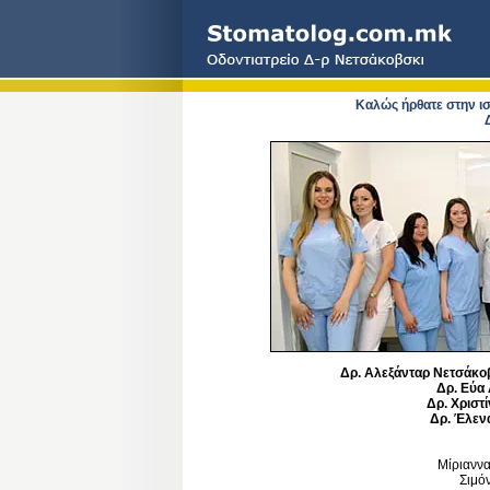
Καλώς ήρθατε στην ισ
Δρ. Αλεξάνταρ Νετσάκο
Δρ. Εύα
Δρ. Χριστ
Δρ. Έλεν
Μίριανν
Σιμό