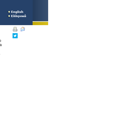
о
а
а