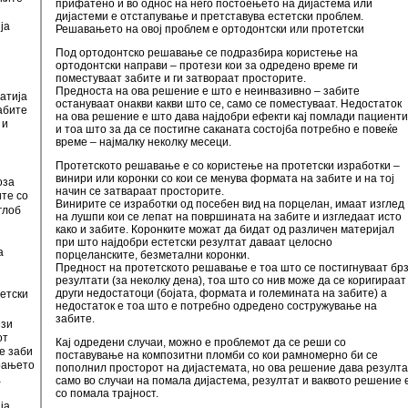
прифатено и во однос на него постоењето на дијастема или
дијастеми е отстапување и претставува естетски проблем.
ја
Решавањето на овој проблем е ортодонтски или протетски
Под ортодонтско решавање се подразбира користење на
ортодонтски направи – протези кои за одредено време ги
поместуваат забите и ги затвораат просторите.
Предноста на ова решение е што е неинвазивно – забите
атија
остануваат онакви какви што се, само се поместуваат. Недостаток
абите
на ова решение е што дава најдобри ефекти кај помлади пациенти
 и
и тоа што за да се постигне саканата состојба потребно е повеќе
време – најмалку неколку месеци.
и
Протетското решавање е со користење на протетски изработки –
винири или коронки со кои се менува формата на забите и на тој
оза
начин се затвараат просторите.
те со
Винирите се изработки од посебен вид на порцелан, имаат изглед
глоб
на лушпи кои се лепат на површината на забите и изгледаат исто
како и забите. Коронките можат да бидат од различен материјал
при што најдобри естетски резултат даваат целосно
а
порцеланските, безметални коронки.
Предност на протетското решавање е тоа што се постигнуваат бр
резултати (за неколку дена), тоа што со нив може да се коригираат
други недостатоци (бојата, формата и големината на забите) а
етски
недостаток е тоа што е потребно одредено состружување на
забите.
ези
от
Кај одредени случаи, можно е проблемот да се реши со
те заби
поставување на композитни пломби со кои рамномерно би се
рањето
пополнил просторот на дијастемата, но ова решение дава резулта
а
само во случаи на помала дијастема, резултат и ваквото решение 
со помала трајност.
ја