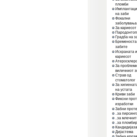
пломби
Имплантаци
на заби
Фокални
заболувања
За кариесот
Пародонтоп
Градба на з
Бременоста
забите
Исхраната 
кариесот
Атеросклер
За проблеми
виличниот з
Страв од
стоматолог
За хигиенат
на устата
Криви заби
Фиксни прот
изработки
Забни прот
..за пирсинг
..за млечни
..за пломби
Кандидијаз
Дијастема
Забна ерози