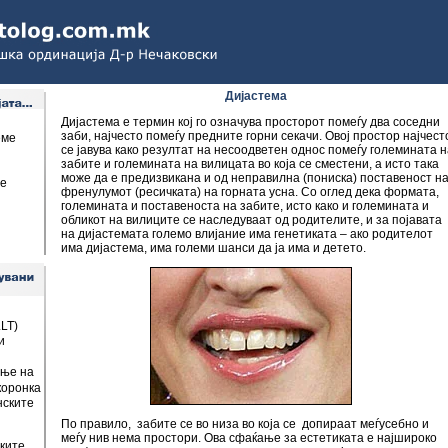
Дијастема
Дијастема е термин кој го означува просторот помеѓу два соседни
заби, најчесто помеѓу предните горни секачи. Овој простор најчест
еме
се јавува како резултат на несоодветен однос помеѓу големината н
забите и големината на вилицата во која се сместени, а исто така
може да е предизвикана и од неправилна (пониска) поставеност н
е
френулумот (ресичката) на горната усна. Со оглед дека формата,
големината и поставеноста на забите, исто како и големината и
обликот на вилиците се наследуваат од родителите, и за појавата
на дијастемата големо влијание има генетиката – ако родителот
има дијастема, има големи шанси да ја има и детето.
LLT)
и
ње на
коронка
нските
По правило, забите се во низа во која се допираат меѓусебно и
меѓу нив нема простори. Ова сфаќање за естетиката е најшироко
ките