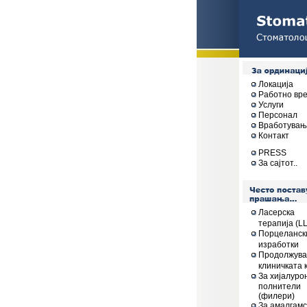
Локација
Работно вр
Услуги
Персонал
Вработувањ
Контакт
PRESS
За сајтот..
Ласерска
терапија (L
Порцеланск
изработки
Продолжува
клиничката 
За хијалуро
полнители
(филери)
За амалгамс