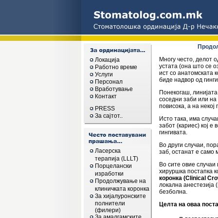
Продол
Многу често, делот о
Локација
устата (она што се о
Работно време
ист со анатомската к
Услуги
биде надвор од гинги
Персонал
Вработување
Понекогаш, линијата
Контакт
соседни заби или на 
повисока, а на некој
PRESS
За сајтот..
Исто така, има случ
забот (кариес) кој е
гингивата.
Во други случаи, по
Ласерска
заб, останат е само 
терапија (LLLT)
Во сите овие случаи
Порцелански
хируршка постапка к
изработки
коронка (Clinical Cr
Продолжување на
локална анестезија (
клиничката коронка
безболна.
За хијалуронските
полнители
Целта на оваа поста
(филери)
За амалгамските