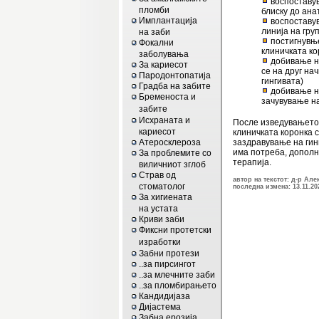
воспоставув
пломби
блиску до ана
Имплантација
воспоставув
линија на гру
на заби
постигнувње
Фокални
клиничката к
заболувања
добивање на
За кариесот
се на друг на
Пародонтопатија
гингивата)
Градба на забите
добивање на
Бременоста и
зачувување н
забите
Исхраната и
После изведувањето
кариесот
клиничката коронка с
Атеросклероза
заздравување на гинг
има потреба, дополн
За проблемите со
терапија.
виличниот зглоб
Страв од
автор на текстот: д-р Але
стоматолог
последна измена: 13.11.20
За хигиената
на устата
Криви заби
Фиксни протетски
изработки
Забни протези
..за пирсингот
..за млечните заби
..за пломбирањето
Кандидијаза
Дијастема
Забна ерозија